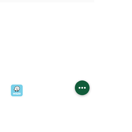
בואו לבקר במשתלה:
רח' ז'בוטינסקי 19
רמת השרון
03-5403434
03-5405723
ניווט למשתלה
במשתלה קיימות 2 חניות נכים, כניסה מרווחת
ומערכת עזר לאנשים עם מוגבלויות בשמיעה. חרף
כל מאמצינו, ייתכן ויתגלה קושי הנובע מהיעדר
ניגישות, עובדי המשתלה יסייעו ככל הניתן