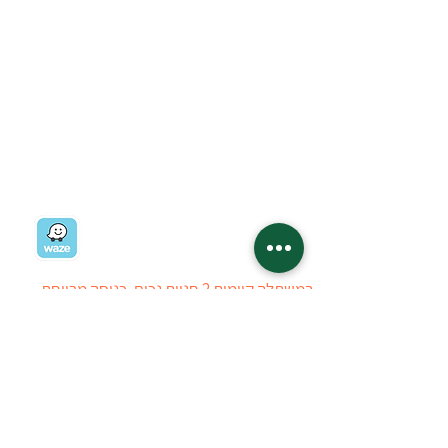
בואו לבקר במשתלה:
רח' ז'בוטינסקי 19
רמת השרון
03-5403434
03-5405723
ניווט למשתלה
במשתלה קיימות 2 חניות נכים, כניסה מרווחת
ומערכת עזר לאנשים עם מוגבלויות בשמיעה. חרף
כל מאמצינו, ייתכן ויתגלה קושי הנובע מהיעדר
ניגישות, עובדי המשתלה יסייעו ככל הניתן
ללקוחות לבעלי מוגבלויות. ניתן ליצור איתנו קשר
טלפוני לפני ההגעה למשתלה
טל : 03-5403434