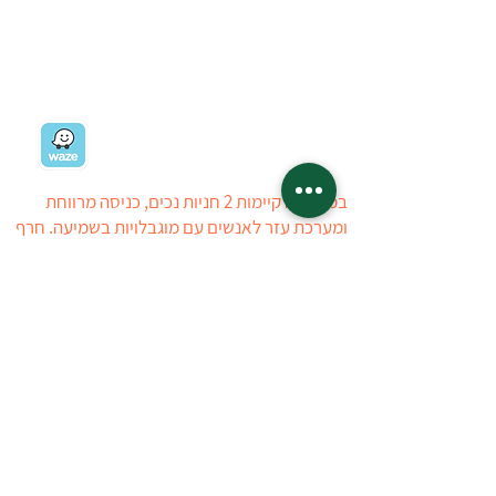
רח' ז'בוטינסקי 19
רמת השרון
03-5403434
03-5405723
ניווט למשתלה
במשתלה קיימות 2 חניות נכים, כניסה מרווחת
ומערכת עזר לאנשים עם מוגבלויות בשמיעה. חרף
כל מאמצינו, ייתכן ויתגלה קושי הנובע מהיעדר
ניגישות, עובדי המשתלה יסייעו ככל הניתן
ללקוחות לבעלי מוגבלויות. ניתן ליצור איתנו קשר
טלפוני לפני ההגעה למשתלה
טל : 03-5403434
03-5405723
המשתלה פתוחה:
ראשון
14:00 - 08:30
שני-חמישי
17:00 - 08:30