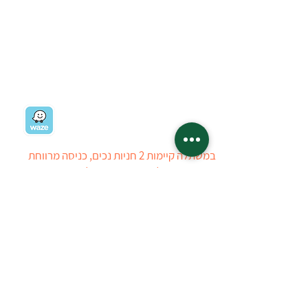
בואו לבקר במשתלה:
רח' ז'בוטינסקי 19
רמת השרון
03-5403434
03-5405723
ניווט למשתלה
במשתלה קיימות 2 חניות נכים, כניסה מרווחת
ומערכת עזר לאנשים עם מוגבלויות בשמיעה. חרף
כל מאמצינו, ייתכן ויתגלה קושי הנובע מהיעדר
ניגישות, עובדי המשתלה יסייעו ככל הניתן
ללקוחות לבעלי מוגבלויות. ניתן ליצור איתנו קשר
טלפוני לפני ההגעה למשתלה
טל : 03-5403434
03-5405723
המשתלה פתוחה: