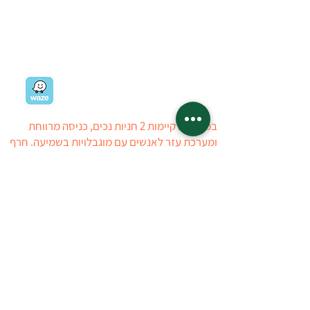
רח' ז'בוטינסקי 19
רמת השרון
03-5403434
03-5405723
ניווט למשתלה
במשתלה קיימות 2 חניות נכים, כניסה מרווחת
ומערכת עזר לאנשים עם מוגבלויות בשמיעה. חרף
כל מאמצינו, ייתכן ויתגלה קושי הנובע מהיעדר
ניגישות, עובדי המשתלה יסייעו ככל הניתן
ללקוחות לבעלי מוגבלויות. ניתן ליצור איתנו קשר
טלפוני לפני ההגעה למשתלה
טל : 03-5403434
03-5405723
המשתלה פתוחה:
ראשון
14:00 - 08:30
שני-חמישי
17:00 - 08:30