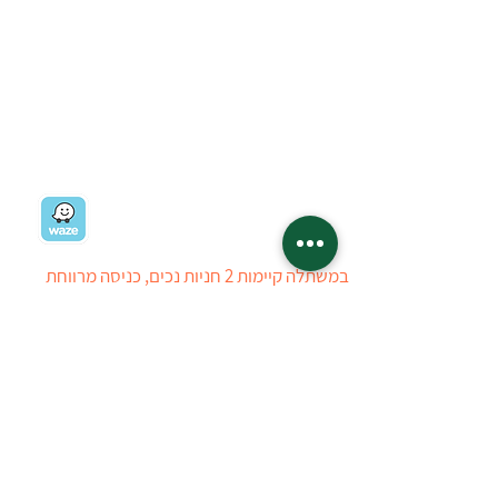
בואו לבקר במשתלה:
רח' ז'בוטינסקי 19
רמת השרון
03-5403434
03-5405723
ניווט למשתלה
במשתלה קיימות 2 חניות נכים, כניסה מרווחת
ומערכת עזר לאנשים עם מוגבלויות בשמיעה. חרף
כל מאמצינו, ייתכן ויתגלה קושי הנובע מהיעדר
ניגישות, עובדי המשתלה יסייעו ככל הניתן
ללקוחות לבעלי מוגבלויות. ניתן ליצור איתנו קשר
טלפוני לפני ההגעה למשתלה
טל : 03-5403434
03-5405723
המשתלה פתוחה: