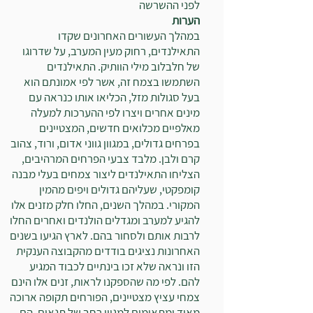
לפני ההשרשה
הערות
במהלך העשורים האחרונים שקדו
התאילנדים, רחוק מעין המערב, על שדרוגו
של חלבלוב מילי הוותיק. התאילנדים
השתמשו בצמח זה, אשר לפי אמונתם הוא
בעל סגולות מזל, הכליאו אותו כנראה עם
מינים אחרים ויצרו לפי ההערכות למעלה
מאלפיים מכלואים חדשים, המצטיינים
בפרחים גדולים, במגוון גווני אדום, ורוד, צהוב
קרם ולבן. מלבד צבעי הפרחים המרהיבים,
הצליחו התאילנדים ליצור צמחים בעלי מבנה
קומפקטי, שעליהם גדולים ויפים מהמין
המקורי. במהלך השנים, החלו חלק מזנים אלו
להגיע למערב ומגדלים הולנדים ואחרים החלו
לרבות אותם ולסחור בהם. לארץ הגיעו בשנים
האחרונות נציגים בודדים מהקבוצה הענקית
הזו ונראה שלא זכו בינתיים לכבוד המגיע
להם. לפי מה שהספקנו לראות, זנים אלו הינם
צמחי עציץ מצטיינים, הפורחים תקופה ארוכה
מאוד ומתאימים למגוון רחב של תנאים. הם