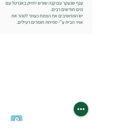
ענף שנעקר עם קנה שורש יחזיק באגרטל עם
מים חודשים רבים.
יש המחשיבים את הצמח כעוזר לטהר את
אויר הבית ע"י ספיחת חומרים רעילים.
בואו לבקר במשתלה:
רח' ז'בוטינסקי 19
רמת השרון
03-5403434
03-5405723
ניווט למשתלה