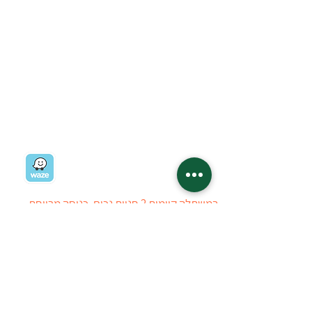
בואו לבקר במשתלה:
רח' ז'בוטינסקי 19
רמת השרון
03-5403434
03-5405723
ניווט למשתלה
במשתלה קיימות 2 חניות נכים, כניסה מרווחת
ומערכת עזר לאנשים עם מוגבלויות בשמיעה. חרף
כל מאמצינו, ייתכן ויתגלה קושי הנובע מהיעדר
ניגישות, עובדי המשתלה יסייעו ככל הניתן
ללקוחות לבעלי מוגבלויות. ניתן ליצור איתנו קשר
טלפוני לפני ההגעה למשתלה
טל : 03-5403434