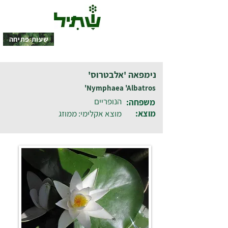
שעות פתיחה
נימפאה 'אלבטרוס'
Nymphaea 'Albatros'
הנופריים
משפחה:
מוצא:
מוצא אקלימי: ממוזג