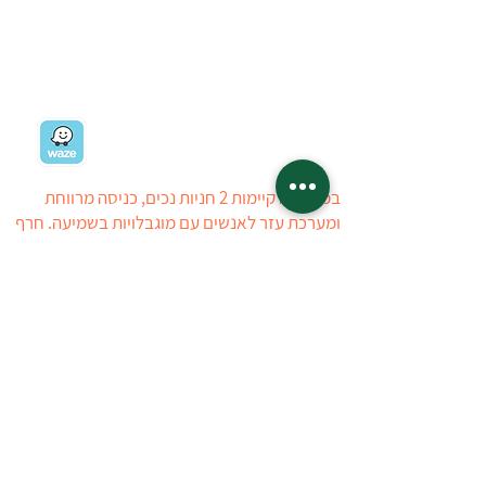
רח' ז'בוטינסקי 19
רמת השרון
03-5403434
03-5405723
ניווט למשתלה
במשתלה קיימות 2 חניות נכים, כניסה מרווחת
ומערכת עזר לאנשים עם מוגבלויות בשמיעה. חרף
כל מאמצינו, ייתכן ויתגלה קושי הנובע מהיעדר
ניגישות, עובדי המשתלה יסייעו ככל הניתן
ללקוחות לבעלי מוגבלויות. ניתן ליצור איתנו קשר
טלפוני לפני ההגעה למשתלה
טל : 03-5403434
03-5405723
המשתלה פתוחה:
ראשון
14:00 - 08:30
שני-חמישי
17:00 - 08:30