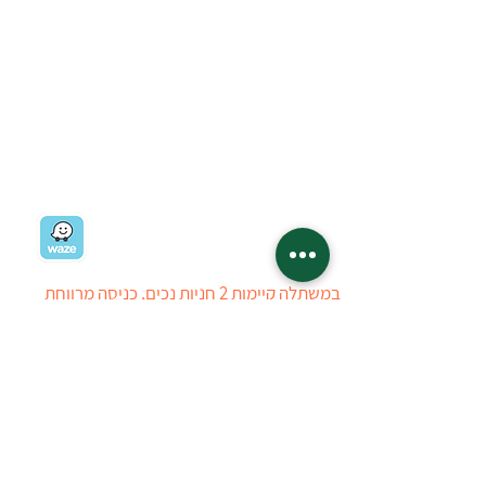
בואו לבקר במשתלה:
רח' ז'בוטינסקי 19
רמת השרון
03-5403434
03-5405723
ניווט למשתלה
במשתלה קיימות 2 חניות נכים, כניסה מרווחת
ומערכת עזר לאנשים עם מוגבלויות בשמיעה. חרף
כל מאמצינו, ייתכן ויתגלה קושי הנובע מהיעדר
ניגישות, עובדי המשתלה יסייעו ככל הניתן
ללקוחות לבעלי מוגבלויות. ניתן ליצור איתנו קשר
טלפוני לפני ההגעה למשתלה
טל : 03-5403434
03-5405723