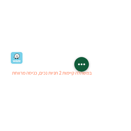
בואו לבקר במשתלה:
רח' ז'בוטינסקי 19
רמת השרון
03-5403434
03-5405723
ניווט למשתלה
במשתלה קיימות 2 חניות נכים, כניסה מרווחת
ומערכת עזר לאנשים עם מוגבלויות בשמיעה. חרף
כל מאמצינו, ייתכן ויתגלה קושי הנובע מהיעדר
ניגישות, עובדי המשתלה יסייעו ככל הניתן
ללקוחות לבעלי מוגבלויות. ניתן ליצור איתנו קשר
טלפוני לפני ההגעה למשתלה
טל : 03-5403434
03-5405723
המשתלה פתוחה: