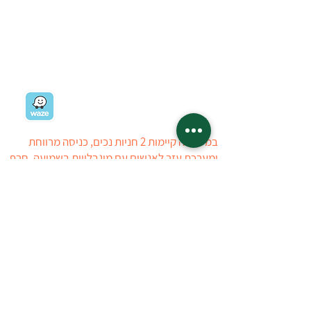
רח' ז'בוטינסקי 19
רמת השרון
03-5403434
03-5405723
ניווט למשתלה
במשתלה קיימות 2 חניות נכים, כניסה מרווחת
ומערכת עזר לאנשים עם מוגבלויות בשמיעה. חרף
כל מאמצינו, ייתכן ויתגלה קושי הנובע מהיעדר
ניגישות, עובדי המשתלה יסייעו ככל הניתן
ללקוחות לבעלי מוגבלויות. ניתן ליצור איתנו קשר
טלפוני לפני ההגעה למשתלה
טל : 03-5403434
03-5405723
המשתלה פתוחה:
ראשון
14:00 - 08:30