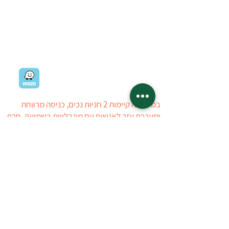
רח' ז'בוטינסקי 19
רמת השרון
03-5403434
03-5405723
ניווט למשתלה
במשתלה קיימות 2 חניות נכים, כניסה מרווחת
ומערכת עזר לאנשים עם מוגבלויות בשמיעה. חרף
כל מאמצינו, ייתכן ויתגלה קושי הנובע מהיעדר
ניגישות, עובדי המשתלה יסייעו ככל הניתן
ללקוחות לבעלי מוגבלויות. ניתן ליצור איתנו קשר
טלפוני לפני ההגעה למשתלה
טל : 03-5403434
03-5405723
המשתלה פתוחה:
ראשון
14:00 - 08:30